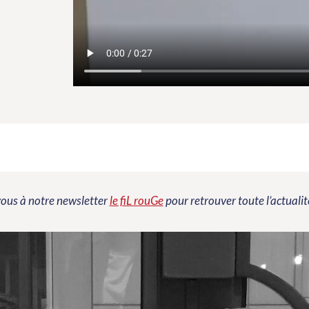
vous à notre newsletter
le fiL rouGe
pour retrouver toute l’actualit