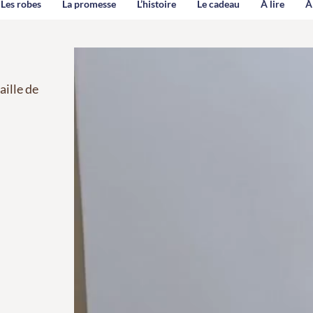
Les robes
La promesse
L’histoire
Le cadeau
À lire
À
aille de