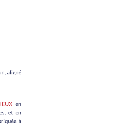
un, aligné
RIEUX
en
es, et en
briquée à