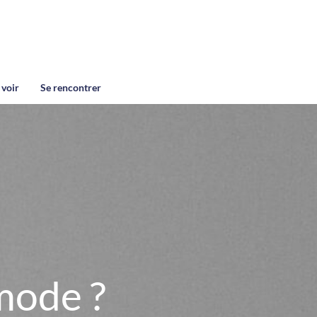
 voir
Se rencontrer
mode ?