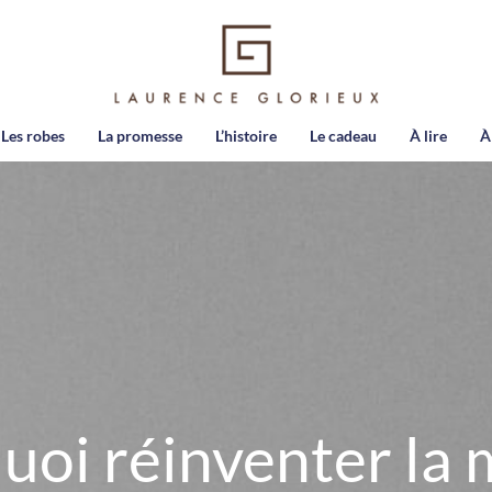
Les robes
La promesse
L’histoire
Le cadeau
À lire
À
uoi réinventer la 